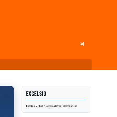
EXCELSIO
Excelsio Media by Nelson Alarcón - alarcónnelson