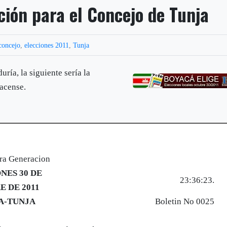
ción para el Concejo de Tunja
concejo
,
elecciones 2011
,
Tunja
ría, la siguiente sería la
yacense.
ra Generacion
NES 30 DE
23:36:23
.
 DE 2011
A-TUNJA
Boletin No 0025