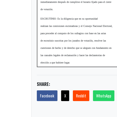
inmediatamente después de cumplirse el horario fijado para el cierre
de votación.
ESCRUTINIO: Es la diligencia que en su oportunidad
realizan las comisiones escrutadoras y el Consejo Nacional Electoral,
para proceder al computo de los sufragios con base en las actas
de escrutinio suscritas por los jurados de votación, resolver las
cuestiones de hecho y de derecho que se aleguen con fundamento en
las causales legales de reclamación y hacer las declaratorias de
elección a que hubiere lugar.
SHARE:
Facebook
X
Reddit
WhatsApp