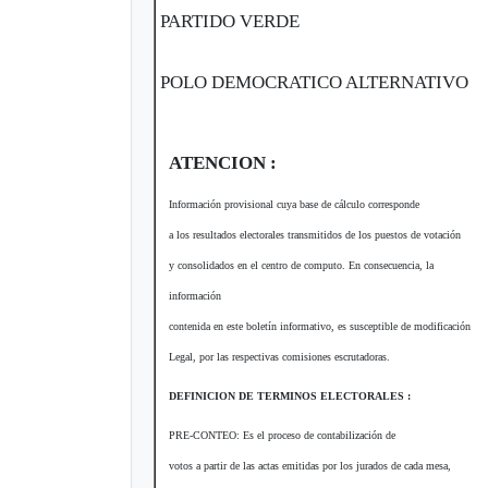
PARTIDO VERDE
POLO DEMOCRATICO ALTERNATIVO
ATENCION :
Información provisional cuya base de cálculo corresponde
a los resultados electorales transmitidos de los puestos de votación
y consolidados en el centro de computo. En consecuencia, la
información
contenida en este boletín informativo, es susceptible de modificación
Legal, por las respectivas comisiones escrutadoras.
DEFINICION DE TERMINOS ELECTORALES :
PRE-CONTEO: Es el proceso de contabilización de
votos a partir de las actas emitidas por los jurados de cada mesa,