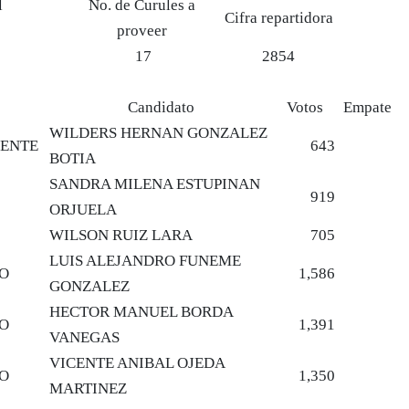
l
No. de Curules a
Cifra repartidora
proveer
17
2854
Candidato
Votos
Empate
WILDERS HERNAN GONZALEZ
IENTE
643
BOTIA
SANDRA MILENA ESTUPINAN
919
ORJUELA
WILSON RUIZ LARA
705
LUIS ALEJANDRO FUNEME
NO
1,586
GONZALEZ
HECTOR MANUEL BORDA
NO
1,391
VANEGAS
VICENTE ANIBAL OJEDA
NO
1,350
MARTINEZ