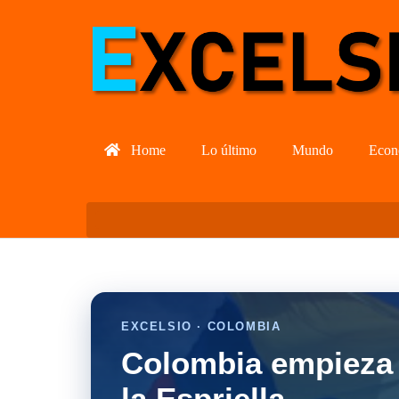
Home
Lo último
Mundo
Econ
EXCELSIO · COLOMBIA
Colombia empieza 
la Espriella