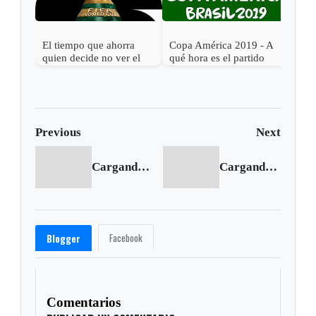
El tiempo que ahorra
Copa América 2019 - A
Cop
quien decide no ver el
qué hora es el partido
qué 
Mundial 2026
Argentina vs. Colombia
Bras
Previous
Next
Cargando anterior...
Cargando siguiente...
Facebook
Blogger
Comentarios