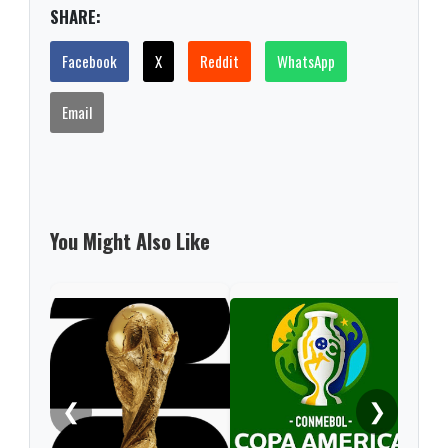
SHARE:
Facebook
X
Reddit
WhatsApp
Email
You Might Also Like
❮
❯