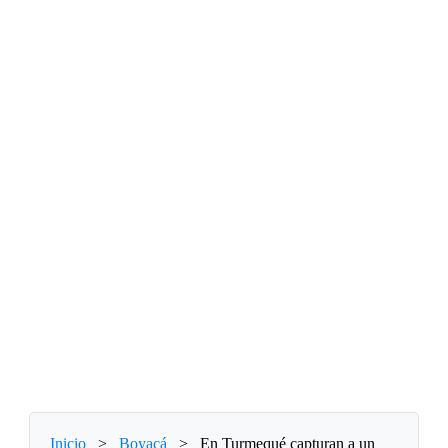
Inicio
>
Boyacá
>
En Turmequé capturan a un