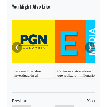
You Might Also Like
❮
❯
Procuraduría abre
Capturan a atracadores
En C
investigación al
que realizaron millonario
capt
gobernador de Boyacá
robo en Otanche
por 
por presunta
rece
participación indebida en
política
Previous
Next