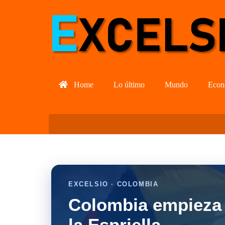
Home
Lo último
Mundo
Econ
EXCELSIO · COLOMBIA
Colombia empieza 
la Espriella