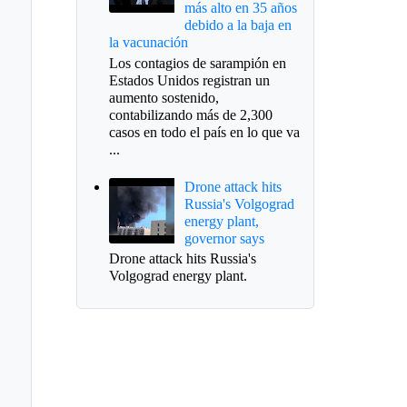
más alto en 35 años
debido a la baja en
la vacunación
Los contagios de sarampión en
Estados Unidos registran un
aumento sostenido,
contabilizando más de 2,300
casos en todo el país en lo que va
...
Drone attack hits
Russia's Volgograd
energy plant,
governor says
Drone attack hits Russia's
Volgograd energy plant.
ernación define
endario para
cciones de revocatoria
alcalde de Sogamoso