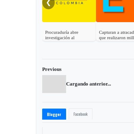
❮
Procuraduría abre
Capturan a atraca
investigación al
que realizaron mil
gobernador de Boyacá
robo en Otanche
por presunta
participación indebida en
política
Previous
Cargando anterior...
Facebook
Blogger