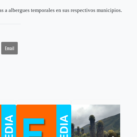
as a albergues temporales en sus respectivos municipios.
Email
Gob
cal
ele
al 