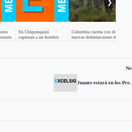
❯
dores
En Chiquinquirá
Colombia cuenta con dos
lonario
capturan a un hombre
nuevas delimitaciones de
por el delito de
Páramo
receptación
Ne
Juanes estará en los Premios 