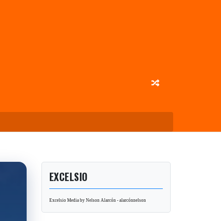
EXCELSIO
Excelsio Media by Nelson Alarcón - alarcónnelson