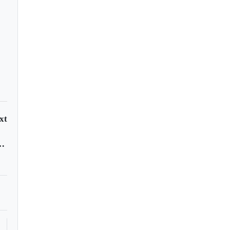
xt
Billboard de la Música Latina 2011