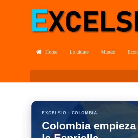
Home
Lo último
Mundo
Econ
EXCELSIO · COLOMBIA
Colombia empieza 
la Espriella