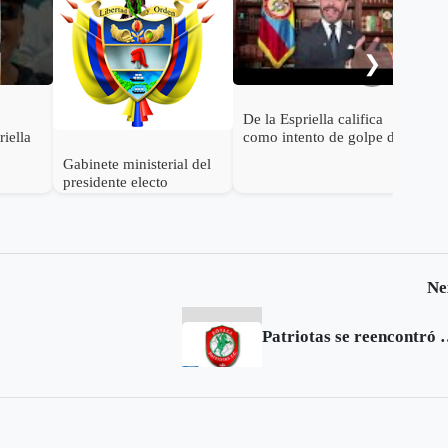
Esp
emp
Pet
❯
De la Espriella califica
riella
como intento de golpe de
estado las acciones de
Gabinete ministerial del
Petro para desconocer su
presidente electo
victoria
Abelardo de la Espriella
Ne
Patriotas se reen