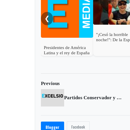
❮
"¡Cesó la horrible
noche!": De la Esp
Presidentes de América
Latina y el rey de España
asisten a la posesión de
Abelardo de la Espriella
en Cali
Previous
Partidos Conservador y de la U elegirán candidato único a la Gobernación
Facebook
Blogger