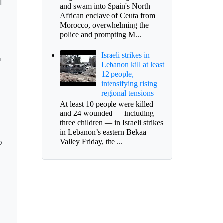
l
and swam into Spain's North
African enclave of Ceuta from
Morocco, overwhelming the
police and prompting M...
e
Israeli strikes in
a
Lebanon kill at least
12 people,
intensifying rising
regional tensions
At least 10 people were killed
and 24 wounded — including
three children — in Israeli strikes
in Lebanon’s eastern Bekaa
o
Valley Friday, the ...
s