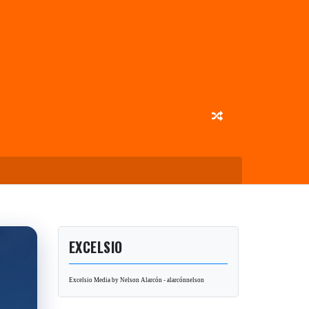
EXCELSIO
Excelsio Media by Nelson Alarcón - alarcónnelson