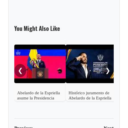
You Might Also Like
Pres
Lati
asis
❮
❯
Abel
en C
Abelardo de la Espriella
Histórico juramento de
asume la Presidencia
Abelardo de la Espriella
desde una base militar de
en Cali, el inicio de la
Cali
"Patria Milagro"