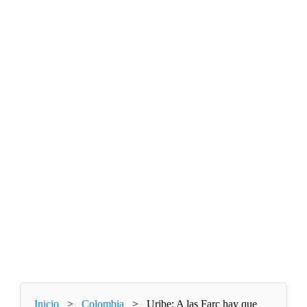
Inicio
>
Colombia
>
Uribe: A las Farc hay que