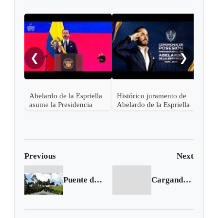
Pres
Lati
asis
❮
❯
Abel
en C
Abelardo de la Espriella
Histórico juramento de
asume la Presidencia
Abelardo de la Espriella
desde una base militar de
en Cali, el inicio de la
Cali
"Patria Milagro"
Previous
Next
Puente de Boyacá ha recibido más de un millón de turistas
Cargando siguiente...