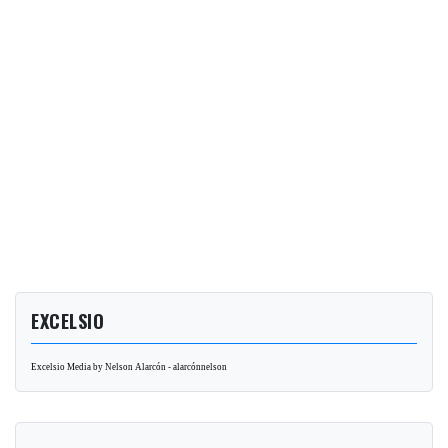
EXCELSIO
Excelsio Media by Nelson Alarcón - alarcónnelson