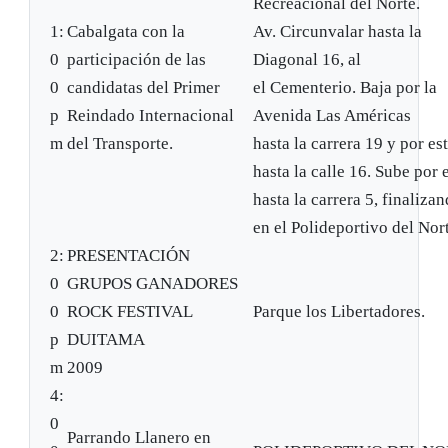
Recreacional del Norte.
1:
Cabalgata con la
Av. Circunvalar hasta la
0
participación de las
Diagonal 16, al
0
candidatas del Primer
el Cementerio. Baja por la
p
Reindado Internacional
Avenida Las Américas
m
del Transporte.
hasta la carrera 19 y por es
hasta la calle 16. Sube por 
hasta la carrera 5, finaliza
en el Polideportivo del Nor
2:
PRESENTACIÓN
0
GRUPOS GANADORES
0
ROCK FESTIVAL
Parque los Libertadores.
p
DUITAMA
m
2009
4:
0
Parrando Llanero en