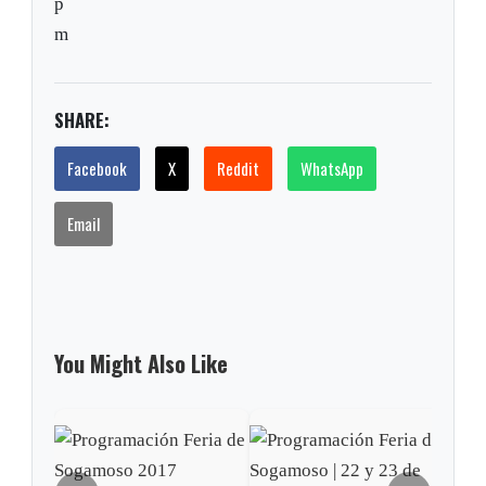
p
m
SHARE:
Facebook
X
Reddit
WhatsApp
Email
You Might Also Like
Prog
Soga