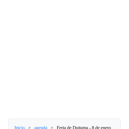
Inicio
>
agenda
>
Feria de Duitama - 8 de enero