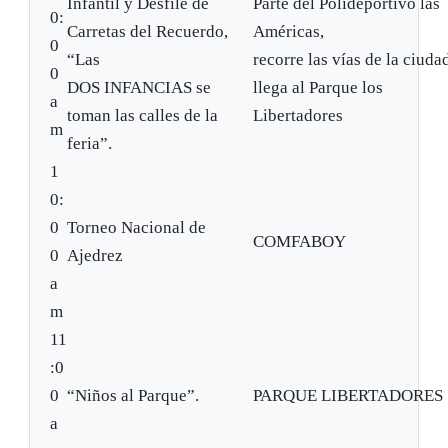
Infantil y Desfile de
Parte del Polideportivo las
0:
Carretas del Recuerdo,
Américas,
0
“Las
recorre las vías de la ciuda
0
DOS INFANCIAS se
llega al Parque los
a
toman las calles de la
Libertadores
m
feria”.
1
0:
0
Torneo Nacional de
COMFABOY
0
Ajedrez
a
m
11
:0
0
“Niños al Parque”.
PARQUE LIBERTADORES
a