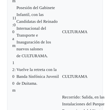
m
Posesión del Gabinete
Infantil, con las
11
Candidatas del Reinado
:0
Internacional del
0
CULTURAMA
Transporte e
a
Inauguración de los
m
nuevos salones
de CULTURAMA.
1
2:
Vuelve la retreta con la
0
Banda Sinfónica Juvenil
CULTURAMA
0
de Duitama.
m
Recorrido: Salida, en las
Instalaciones del Parque