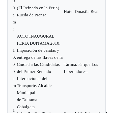
0
0
(El Reinado en la Feria)
Hotel Dinastía Real
a
Rueda de Prensa.
m
:
ACTO INAUGURAL
FERIA DUITAMA 2010,
1
Imposición de bandas y
0:
entrega de las llaves de la
0
Ciudad a las Candidatas
Tarima, Parque Los
0
del Primer Reinado
Libertadores.
a
Internacional del
m
Transporte. Alcalde
Municipal
de Duitama.
Cabalgata
1