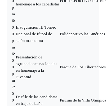
0
POLIDEPORTIVO DEL NO
homenaje a los caballistas
p
m
6:
0
Inauguración III Torneo
0
Nacional de fútbol de
Polideportivo las Américas
p
salón masculino
m
6:
Presentación de
0
agrupaciones nacionales
0
Parque de Los Libertadores
en homenaje a la
p
Juventud.
m
7:
0
Desfile de las candidatas
0
Piscina de la Villa Olímpica
en traje de baño