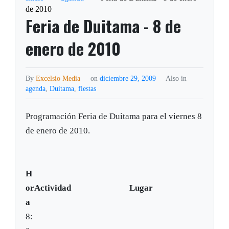
de 2010
Feria de Duitama - 8 de
enero de 2010
By
Excelsio Media
on
diciembre 29, 2009
Also in
agenda
,
Duitama
,
fiestas
Programación Feria de Duitama para el viernes 8
de enero de 2010.
H
or
Actividad
Lugar
a
8: