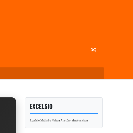
EXCELSIO
Excelsio Media by Nelson Alarcón - alarcónnelson