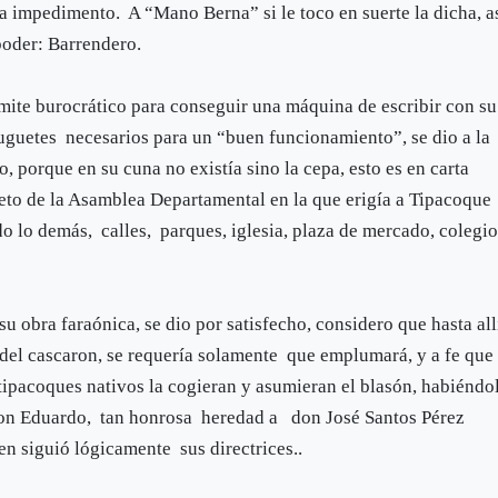
ra impedimento. A “Mano Berna” si le toco en suerte la dicha, a
 poder: Barrendero.
mite burocrático para conseguir una máquina de escribir con su
juguetes necesarios para un “buen funcionamiento”, se dio a la
, porque en su cuna no existía sino la cepa, esto es en carta
creto de la Asamblea Departamental en la que erigía a Tipacoque
 lo demás, calles, parques, iglesia, plaza de mercado, colegio
 obra faraónica, se dio por satisfecho, considero que hasta all
a del cascaron, se requería solamente que emplumará, y a fe que
s tipacoques nativos la cogieran y asumieran el blasón, habiéndo
 don Eduardo, tan honrosa heredad a don José Santos Pérez
en siguió lógicamente sus directrices..