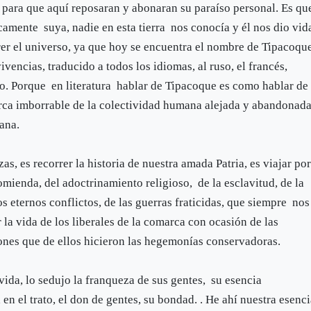
 para que aquí reposaran y abonaran su paraíso personal. Es qu
mente suya, nadie en esta tierra nos conocía y él nos dio vid
rer el universo, ya que hoy se encuentra el nombre de Tipacoqu
vencias, traducido a todos los idiomas, al ruso, el francés,
no. Porque en literatura hablar de Tipacoque es como hablar de
ca imborrable de la colectividad humana alejada y abandonada
ana.
as, es recorrer la historia de nuestra amada Patria, es viajar po
omienda, del adoctrinamiento religioso, de la esclavitud, de la
os eternos conflictos, de las guerras fraticidas, que siempre nos
la vida de los liberales de la comarca con ocasión de las
iones que de ellos hicieron las hegemonías conservadoras.
ida, lo sedujo la franqueza de sus gentes, su esencia
 en el trato, el don de gentes, su bondad. . He ahí nuestra esenci