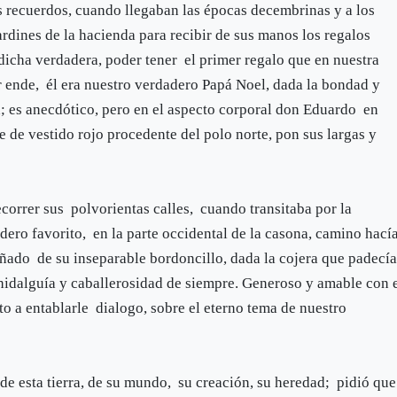
s recuerdos, cuando llegaban las épocas decembrinas y a los
rdines de la hacienda para recibir de sus manos los regalos
 dicha verdadera, poder tener el primer regalo que en nuestra
 ende, él era nuestro verdadero Papá Noel, dada la bondad y
a; es anecdótico, pero en el aspecto corporal don Eduardo en
 de vestido rojo procedente del polo norte, pon sus largas y
ecorrer sus polvorientas calles, cuando transitaba por la
ero favorito, en la parte occidental de la casona, camino hací
ado de su inseparable bordoncillo, dada la cojera que padecía
hidalguía y caballerosidad de siempre. Generoso y amable con 
o a entablarle dialogo, sobre el eterno tema de nuestro
r de esta tierra, de su mundo, su creación, su heredad; pidió que