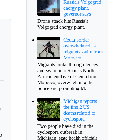
Russia's Volgograd
energy plant,
governor says
Drone attack hits Russia's
Volgograd energy plant.
Ceuta border
overwhelmed as
migrants swim from
Morocco
Migrants broke through fences
and swam into Spain's North
African enclave of Ceuta from
Morocco, overwhelming the
police and prompting M...
Michigan reports
the first 2 US
to
deaths related to
cyclospora
Two people have died in the
cyclospora outbreak in
lo
Michigan, state health officials