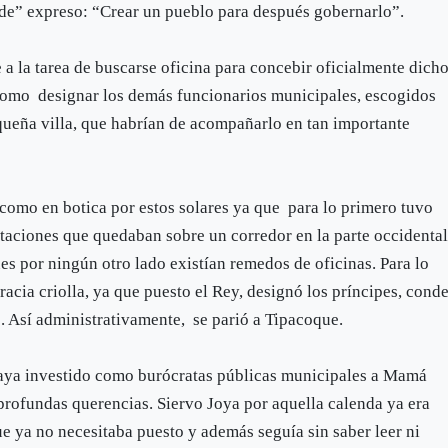
lde” expreso: “Crear un pueblo para después gobernarlo”.
a la tarea de buscarse oficina para concebir oficialmente dich
 como designar los demás funcionarios municipales, escogidos
queña villa, que habrían de acompañarlo en tan importante
an como en botica por estos solares ya que para lo primero tuvo
itaciones que quedaban sobre un corredor en la parte occidenta
es por ningún otro lado existían remedos de oficinas. Para lo
racia criolla, ya que puesto el Rey, designó los príncipes, cond
 Así administrativamente, se parió a Tipacoque.
o haya investido como burócratas públicas municipales a Mamá
profundas querencias. Siervo Joya por aquella calenda ya era
que ya no necesitaba puesto y además seguía sin saber leer ni