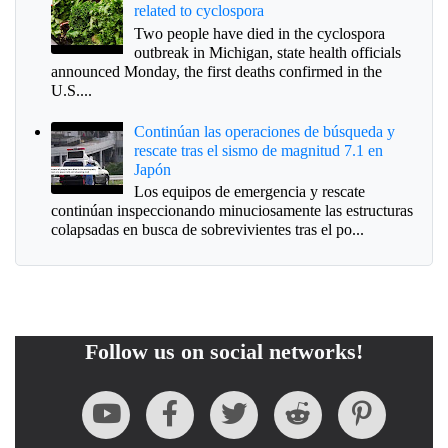
related to cyclospora
Two people have died in the cyclospora
outbreak in Michigan, state health officials
announced Monday, the first deaths confirmed in the
U.S....
Continúan las operaciones de búsqueda y
rescate tras el sismo de magnitud 7.1 en
Japón
Los equipos de emergencia y rescate
continúan inspeccionando minuciosamente las estructuras
colapsadas en busca de sobrevivientes tras el po...
Follow us on social networks!