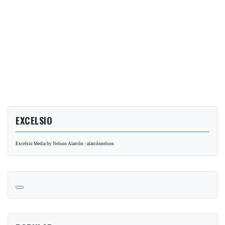
EXCELSIO
Excelsio Media by Nelson Alarcón - alarcónnelson