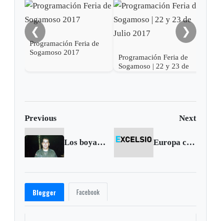
❮
❯
Programación Feria de
Sogamoso 2017
Programación Feria de
Prog
Sogamoso | 22 y 23 de
Soga
Julio 2017
201
Previous
Next
Los boyacenses secuestrados
Europa convirtió en delito apoyo a las Farc
Facebook
Blogger