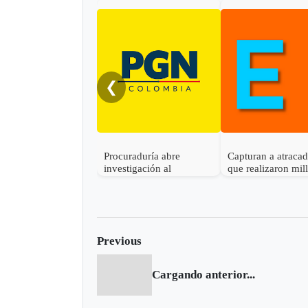
❮
Procuraduría abre
Capturan a atraca
investigación al
que realizaron mil
gobernador de Boyacá
robo en Otanche
por presunta
participación indebida en
política
Previous
Cargando anterior...