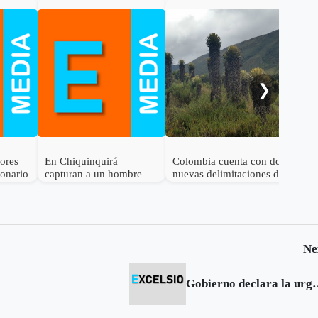
Gob
cal
ele
al 
❯
dores
En Chiquinquirá
Colombia cuenta con dos
lonario
capturan a un hombre
nuevas delimitaciones de
por el delito de
Páramo
receptación
Ne
Gobierno declara la u