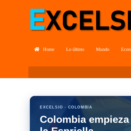
Home
Lo último
Mundo
Econ
EXCELSIO · COLOMBIA
Colombia empieza 
la Espriella