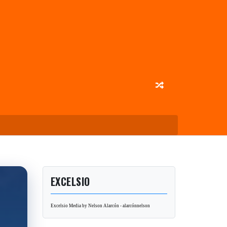
EXCELSIO
Excelsio Media by Nelson Alarcón - alarcónnelson