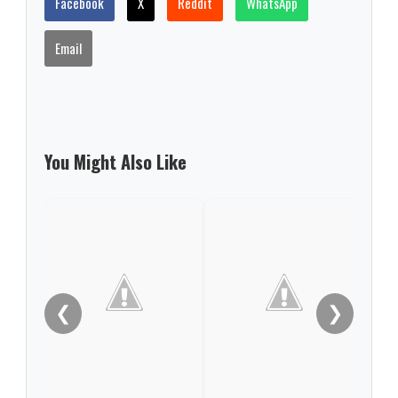
Facebook
X
Reddit
WhatsApp
Email
You Might Also Like
Del 
acep
❮
❯