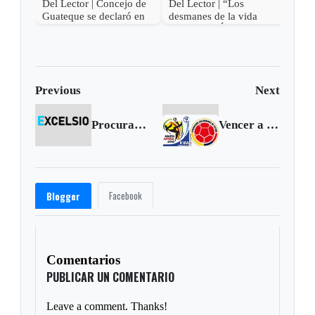
Del Lector | Concejo de
Del Lector | “Los
Guateque se declaró en
desmanes de la vida
oposición
privada de Álvaro Uribe”
Previous
Next
Procuraduría suspende a ex director de Minas
Vencer a Venezuela es la única opción
Facebook
Blogger
Comentarios
PUBLICAR UN COMENTARIO
Leave a comment. Thanks!