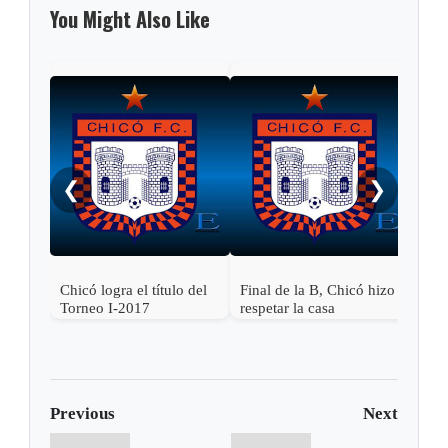
You Might Also Like
Fina
reci
❮
❯
Chicó logra el título del
Final de la B, Chicó hizo
Torneo I-2017
respetar la casa
Previous
Next