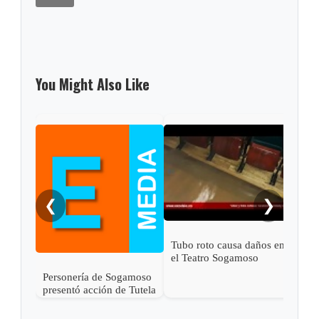
You Might Also Like
Indi
Soga
IPS
❮
❯
Tubo roto causa daños en
el Teatro Sogamoso
Personería de Sogamoso
presentó acción de Tutela
en contra de Esimed