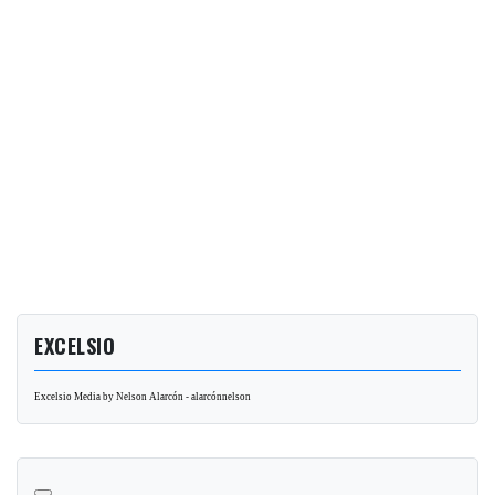
EXCELSIO
Excelsio Media by Nelson Alarcón - alarcónnelson