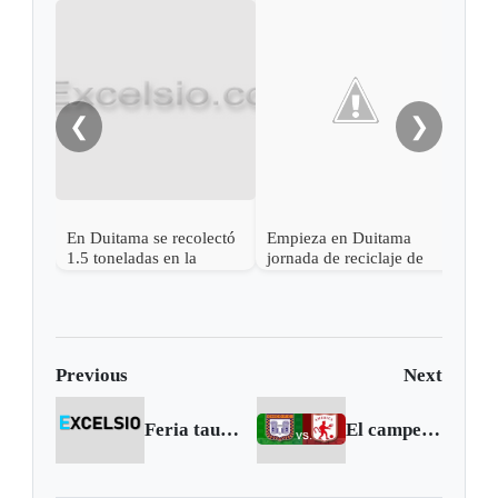
Desa
deli
Dui
❮
❯
En Duitama se recolectó
Empieza en Duitama
1.5 toneladas en la
jornada de reciclaje de
reciclatón
electrónicos, pilas y
medicamentos
Previous
Next
Feria taurina de Sogamoso para 2008
El campeón se los puso de ruana