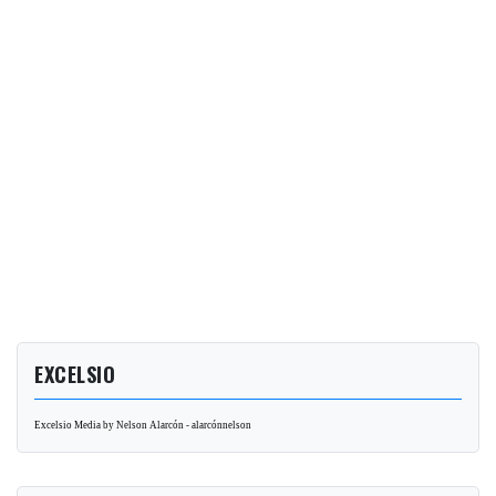
EXCELSIO
Excelsio Media by Nelson Alarcón - alarcónnelson