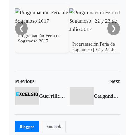
❮
❯
Programación Feria de
Sogamoso 2017
Programación Feria de
Prog
Sogamoso | 22 y 23 de
Soga
Julio 2017
201
Previous
Next
Guerrillero del ELN fue detenido en Chiscas
Cargando siguiente...
Facebook
Blogger