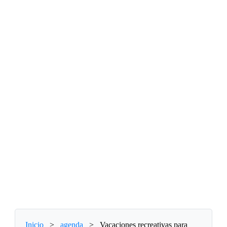
Inicio
>
agenda
>
Vacaciones recreativas para