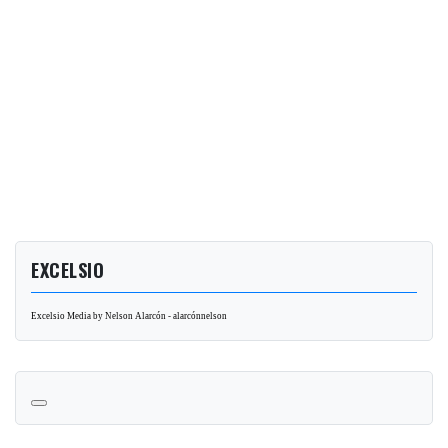
EXCELSIO
Excelsio Media by Nelson Alarcón - alarcónnelson