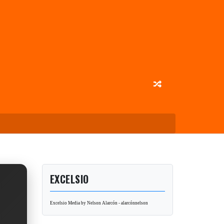
EXCELSIO
Excelsio Media by Nelson Alarcón - alarcónnelson