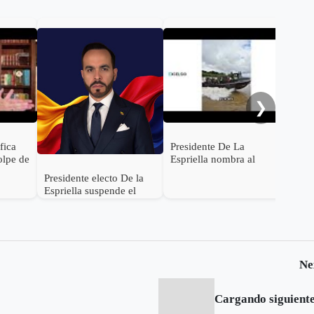
De 
con
Rod
será
Inte
❯
ifica
Presidente De La
olpe de
Espriella nombra al
s de
General (r) Jorge
Presidente electo De la
ocer su
Eduardo Mora López
Espriella suspende el
como Ministro de
empalme con el gobierno
Defensa
Petro
Ne
Cargando siguiente.