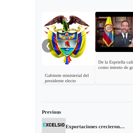
❮
De la Espriella cal
como intento de g
estado las accione
Gabinete ministerial del
Petro para descon
presidente electo
victoria
Abelardo de la Espriella
Previous
Exportaciones crecieron 23 por ciento e n 2007