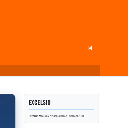
EXCELSIO
Excelsio Media by Nelson Alarcón - alarcónnelson