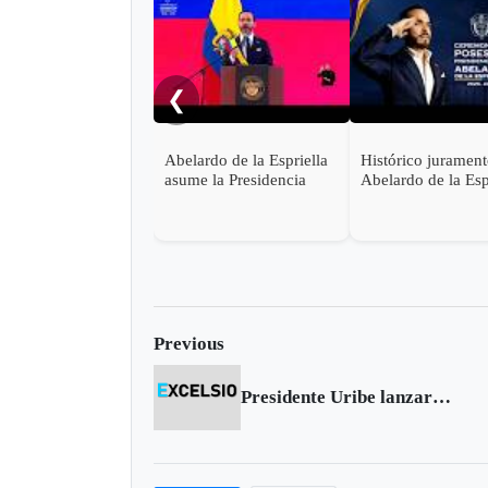
❮
Abelardo de la Espriella
Histórico juramen
asume la Presidencia
Abelardo de la Esp
desde una base militar de
en Cali, el inicio d
Cali
"Patria Milagro"
Previous
Presidente Uribe lanzará en Sogamoso programa de crédito del FNA