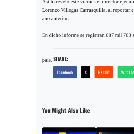
Así lo reveló este viernes el director eje
Lorenzo Villegas Carrasquilla, al reportar 
año anterior.
En dicho informe se registran 887 mil 783 s
SHARE:
país.
Facebook
X
Reddit
Whats
You Might Also Like