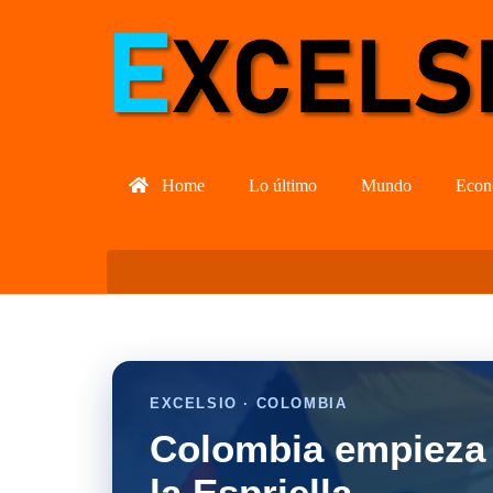
Home
Lo último
Mundo
Econ
EXCELSIO · COLOMBIA
Colombia empieza 
la Espriella