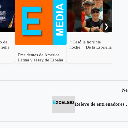
Gab
pre
Abe
❯
to de
"¡Cesó la horrible
riella
noche!": De la Espriella
e la
Presidentes de América
Latina y el rey de España
asisten a la posesión de
Abelardo de la Espriella
en Cali
Ne
Relevo de entr