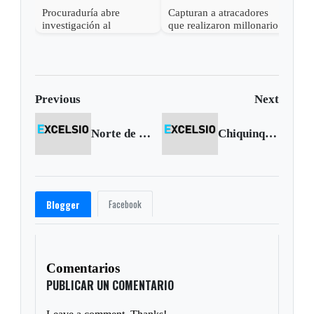
Procuraduría abre
Capturan a atracadores
En C
investigación al
que realizaron millonario
capt
gobernador de Boyacá
robo en Otanche
por 
por presunta
rece
participación indebida en
política
Previous
Next
Norte de Boyacá entró en la era de la biogasolina
Chiquinquirá recibe insurgentes que serían excarcelados
Facebook
Blogger
Comentarios
PUBLICAR UN COMENTARIO