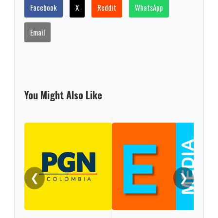
Facebook
X
Reddit
WhatsApp
Email
You Might Also Like
❮
❯