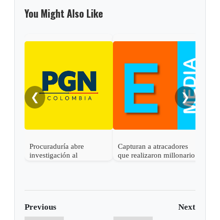
You Might Also Like
❮
❯
Procuraduría abre
Capturan a atracadores
En C
investigación al
que realizaron millonario
capt
gobernador de Boyacá
robo en Otanche
por 
por presunta
rece
participación indebida en
política
Previous
Next