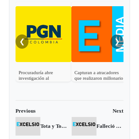
❮
❯
Procuraduría abre
Capturan a atracadores
En C
investigación al
que realizaron millonario
capt
gobernador de Boyacá
robo en Otanche
por 
por presunta
rece
participación indebida en
política
Previous
Next
Tota y Toca recibieron parques infantiles
Falleció don Aquileo símbolo del programa “Yo, sí puedo”