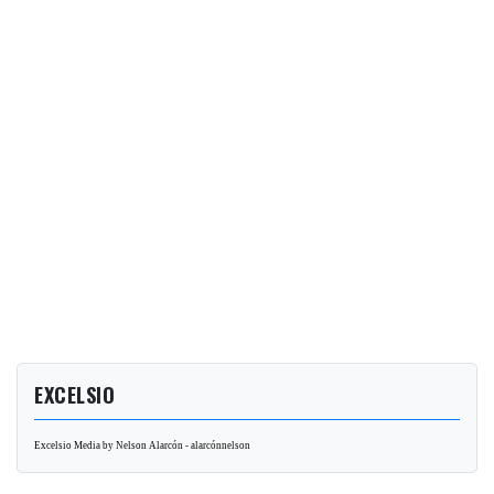
EXCELSIO
Excelsio Media by Nelson Alarcón - alarcónnelson