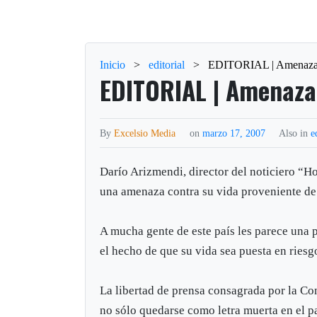
Inicio
>
editorial
>
EDITORIAL | Amenazada
EDITORIAL | Amenazad
By
Excelsio Media
on
marzo 17, 2007
Also in
e
Darío Arizmendi, director del noticiero “Ho
una amenaza contra su vida proveniente de
A mucha gente de este país les parece una 
el hecho de que su vida sea puesta en riesg
La libertad de prensa consagrada por la Con
no sólo quedarse como letra muerta en el p