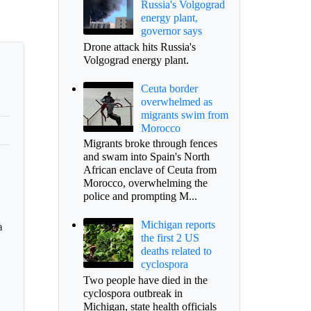
Russia's Volgograd
energy plant,
governor says
Drone attack hits Russia's
Volgograd energy plant.
Ceuta border
overwhelmed as
migrants swim from
Morocco
Migrants broke through fences
and swam into Spain's North
African enclave of Ceuta from
Morocco, overwhelming the
police and prompting M...
Michigan reports
a
the first 2 US
deaths related to
cyclospora
Two people have died in the
cyclospora outbreak in
Michigan, state health officials