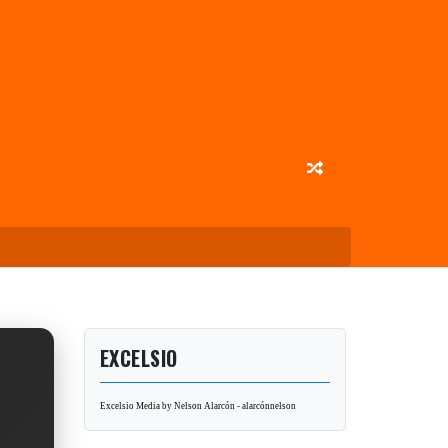
EXCELSIO
Excelsio Media by Nelson Alarcón - alarcónnelson