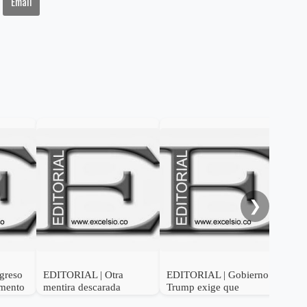
Email
EDI
per
las 
act
❯
greso
EDITORIAL | Otra
EDITORIAL | Gobierno
umento
mentira descarada
Trump exige que
Colombia fumigue los