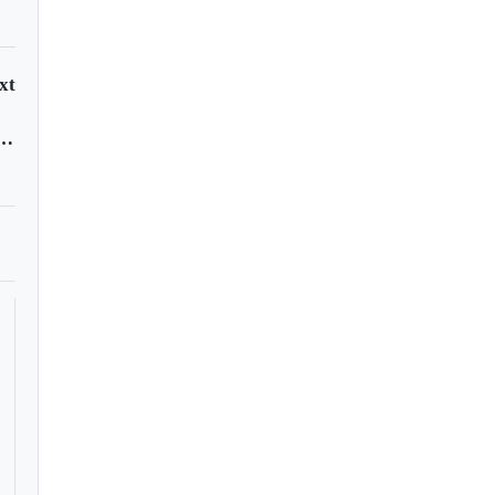
xt
itos de impacto social como el ‘paseo millonario’