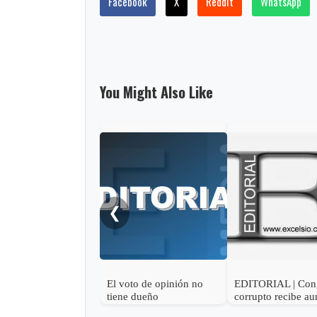
Facebook
X
Reddit
WhatsApp
You Might Also Like
❮
El voto de opinión no
EDITORIAL | Con
tiene dueño
corrupto recibe a
de sueldo