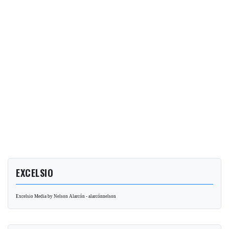
EXCELSIO
Excelsio Media by Nelson Alarcón - alarcónnelson