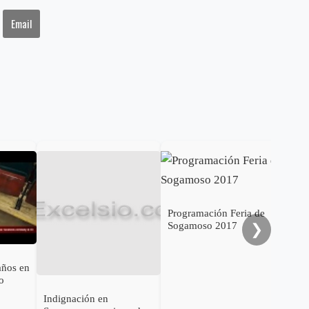
Email
Gob
cal
ele
al 
Programación Feria de
Sogamoso 2017
❯
años en
o
Indignación en