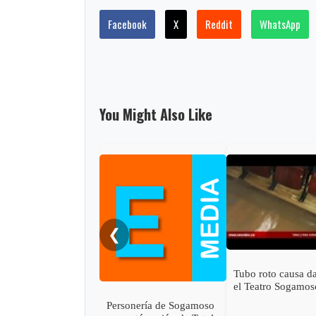
Facebook
X
Reddit
WhatsApp
You Might Also Like
❮
Tubo roto causa d
el Teatro Sogamos
Personería de Sogamoso