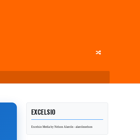
EXCELSIO
Excelsio Media by Nelson Alarcón - alarcónnelson