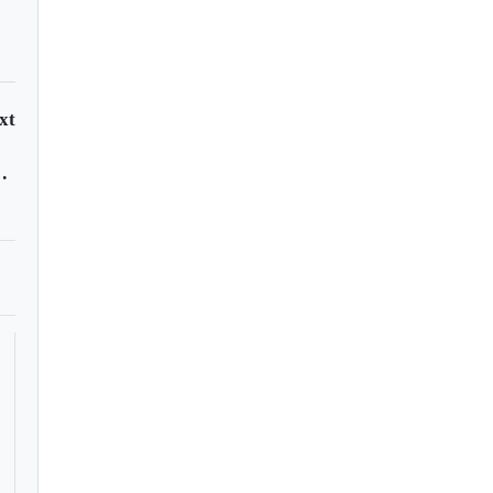
xt
os en Sogamoso