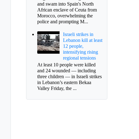
and swam into Spain's North
African enclave of Ceuta from
Morocco, overwhelming the
police and prompting M...
Israeli strikes in
Lebanon kill at least
12 people,
intensifying rising
regional tensions
At least 10 people were killed
and 24 wounded — including
three children — in Israeli strikes
ernación define
in Lebanon’s eastern Bekaa
endario para
Valley Friday, the ...
cciones de revocatoria
alcalde de Sogamoso