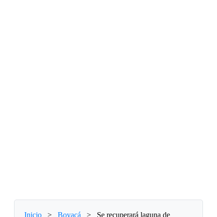
Inicio
>
Boyacá
>
Se recuperará laguna de