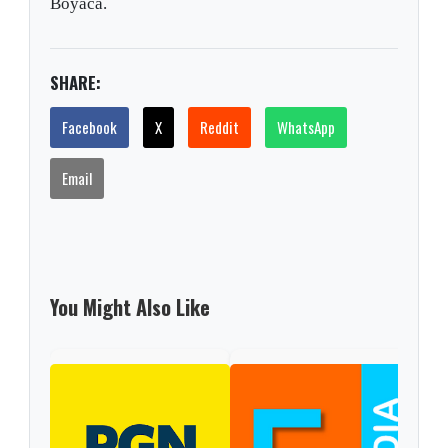
Boyacá.
SHARE:
Facebook
X
Reddit
WhatsApp
Email
You Might Also Like