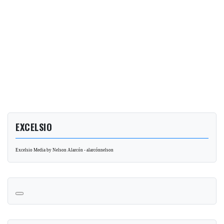
EXCELSIO
Excelsio Media by Nelson Alarcón - alarcónnelson