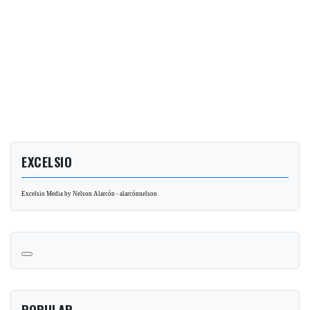
EXCELSIO
Excelsio Media by Nelson Alarcón - alarcónnelson
POPULAR