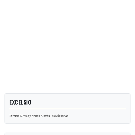
EXCELSIO
Excelsio Media by Nelson Alarcón - alarcónnelson