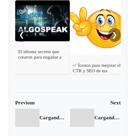
Noki
triu
❮
❯
El idioma secreto que
crearon para engañar a
los algortitmos 😂 | ¿Qué
✅ Íconos para mejorar el
significa Algospeak?
CTR y SEO de tus
publicaciones web ✏
Previous
Next
Cargando anterior...
Cargando siguiente...