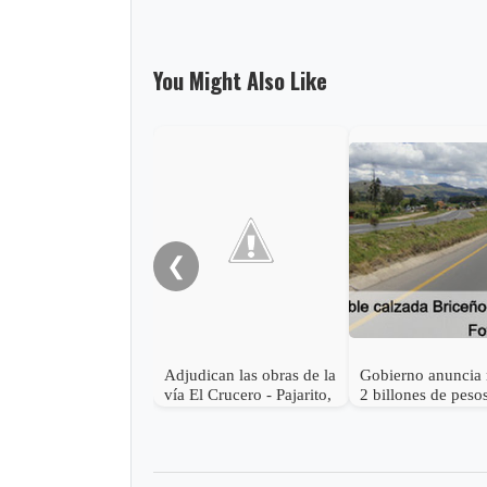
You Might Also Like
❮
Adjudican las obras de la
Gobierno anuncia
vía El Crucero - Pajarito,
2 billones de peso
de la Transversal del
infraestructura via
Cusiana