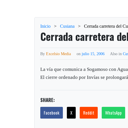
Inicio
>
Cusiana
>
Cerrada carretera del C
Cerrada carretera de
By
Excelsio Media
on
julio 15, 2006
Also in
Cu
La vía que comunica a Sogamoso con Aguazu
El cierre ordenado por Invías se prolongará 
SHARE:
Facebook
X
Reddit
WhatsApp