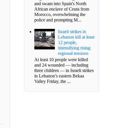
and swam into Spain's North
African enclave of Ceuta from
Morocco, overwhelming the
police and prompting M...
Israeli strikes in
Lebanon kill at least
12 people,
intensifying rising
regional tensions
At least 10 people were killed
and 24 wounded — including
three children — in Israeli strikes
rumbe causa cierre en
in Lebanon’s eastern Bekaa
vía Sogamoso – Yopal
Valley Friday, the ...