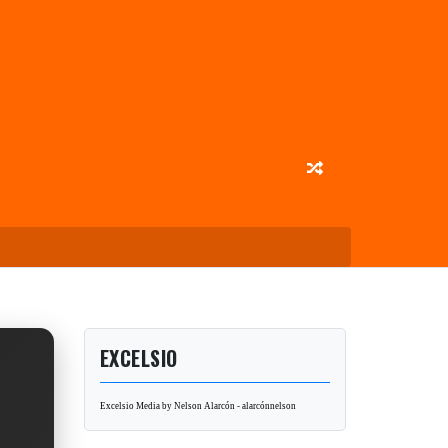
EXCELSIO
Excelsio Media by Nelson Alarcón - alarcónnelson