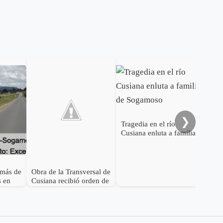
❯
Tragedia en el río
Der
Cusiana enluta a familias
la 
de Sogamoso
 más de
Obra de la Transversal de
s en
Cusiana recibió orden de
l
inicio