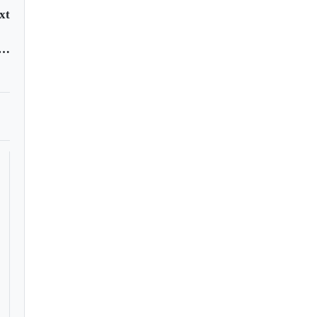
xt
ción náutica en el río Sogamoso