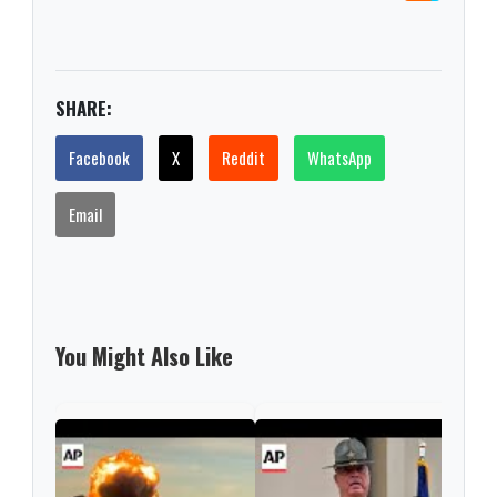
SHARE:
Facebook
X
Reddit
WhatsApp
Email
You Might Also Like
'Lon
dead