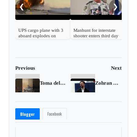
❮
❯
UPS cargo plane with 3
Manhunt for interstate
aboard explodes on
shooter enters third day
takeoff at Louisville
in Kentucky
airport
Previous
Next
Toma del Palacio de Justicia: memoria de una herida abierta 🇨🇴
Zohran Mamdani wins NYC mayoral race
Facebook
Blogger