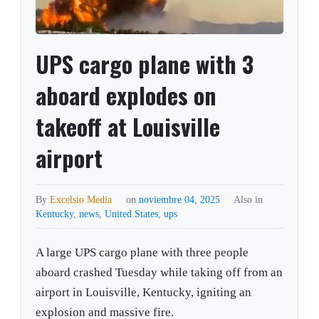
UPS cargo plane with 3
aboard explodes on
takeoff at Louisville
airport
By
Excelsio Media
on
noviembre 04, 2025
Also in
Kentucky
,
news
,
United States
,
ups
A large UPS cargo plane with three people
aboard crashed Tuesday while taking off from an
airport in Louisville, Kentucky, igniting an
explosion and massive fire.