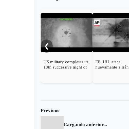
❮
US military completes its
EE. UU. ataca
10th successive night of
nuevamente a Irán
Iran attacks
revoca permisos
petroleros tras agr
en el Estrecho de
Previous
Cargando anterior...