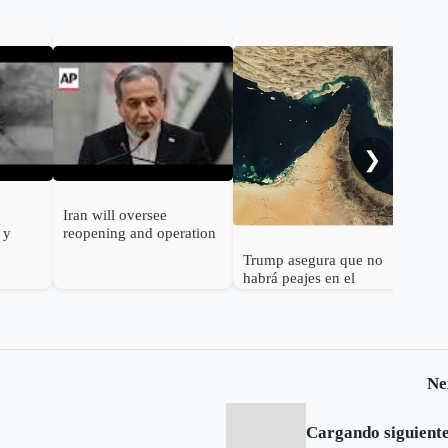
Tru
ha 
des
arm
❯
Iran will oversee
 y
reopening and operation
of Strait of Hormuz,
Trump asegura que no
esiones
foreign minister says
habrá peajes en el
 Ormuz
Estrecho de Ormuz
Ne
Cargando siguiente.