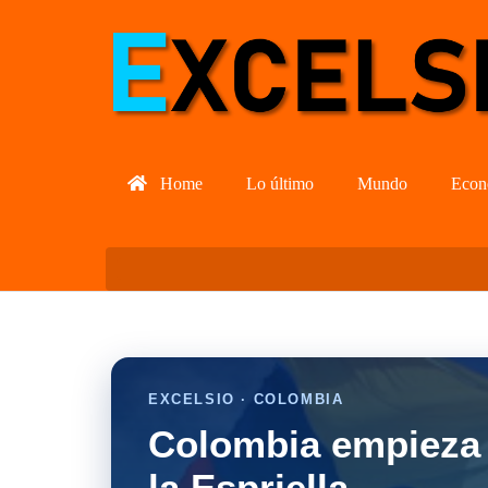
Home
Lo último
Mundo
Econ
EXCELSIO · COLOMBIA
Colombia empieza 
la Espriella