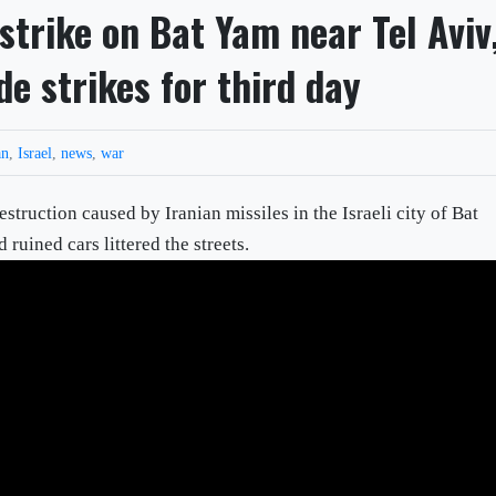
strike on Bat Yam near Tel Aviv
de strikes for third day
an
,
Israel
,
news
,
war
truction caused by Iranian missiles in the Israeli city of Bat
ruined cars littered the streets.