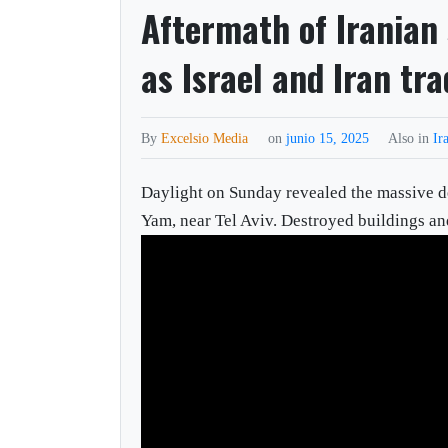
Aftermath of Iranian 
as Israel and Iran tra
By
Excelsio Media
on
junio 15, 2025
Also in
Ir
Daylight on Sunday revealed the massive des
Yam, near Tel Aviv. Destroyed buildings and 