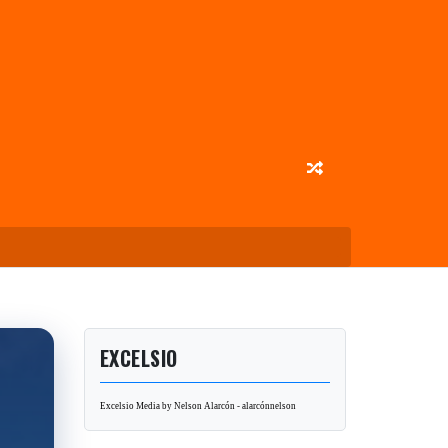
EXCELSIO
Excelsio Media by Nelson Alarcón - alarcónnelson