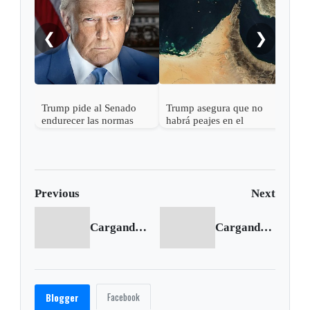
❮
❯
Trump pide al Senado
Trump asegura que no
endurecer las normas
habrá peajes en el
electorales tras fallo de la
Estrecho de Ormuz
Corte Suprema sobre
votos por correo
Previous
Next
Cargando anterior...
Cargando siguiente...
Facebook
Blogger