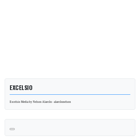
EXCELSIO
Excelsio Media by Nelson Alarcón - alarcónnelson