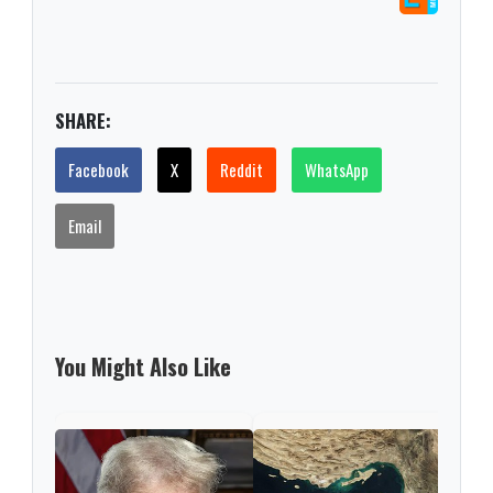
SHARE:
Facebook
X
Reddit
WhatsApp
Email
You Might Also Like
Trum
a Ab