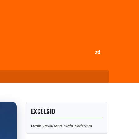
EXCELSIO
Excelsio Media by Nelson Alarcón - alarcónnelson