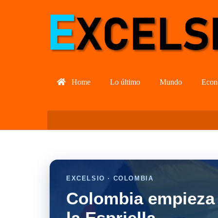
Home
Lo último
Mundo
Econ
EXCELSIO · COLOMBIA
Colombia empieza 
la Espriella