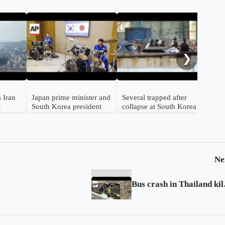
Sou
to 
cla
❯
 Iran
Japan prime minister and
Several trapped after
t
South Korea president
collapse at South Korea
als
jam to K-pop hits at
power plant: official
summit
Ne
Bus cras