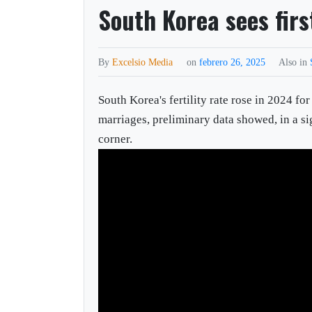
South Korea sees firs
By
Excelsio Media
on
febrero 26, 2025
Also in
South Korea's fertility rate rose in 2024 for
marriages, preliminary data showed, in a si
corner.