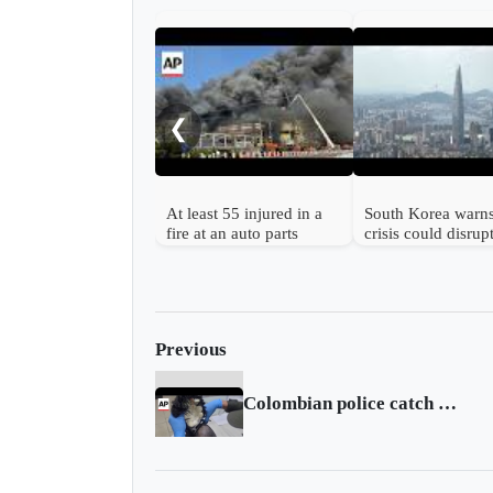
❮
At least 55 injured in a
South Korea warns
fire at an auto parts
crisis could disrup
factory in South Korea
chipmaking materi
Previous
Colombian police catch a man smuggling packets of cocaine under toupee