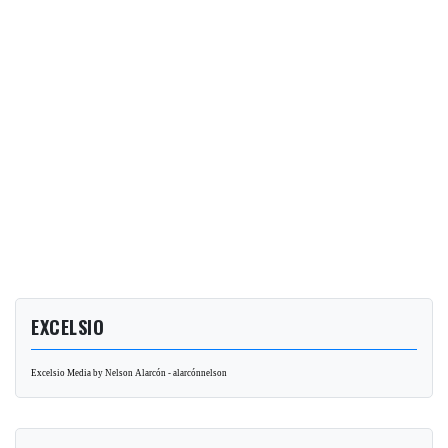
EXCELSIO
Excelsio Media by Nelson Alarcón - alarcónnelson