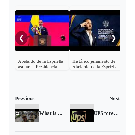
"¡Ce
noch
❮
❯
Abelardo de la Espriella
Histórico juramento de
asume la Presidencia
Abelardo de la Espriella
desde una base militar de
en Cali, el inicio de la
Cali
"Patria Milagro"
Previous
Next
What is happening in Congo? Rebels claim they captured Goma
UPS forecasts revenue slide on fewer Amazon deliveries, shares drop