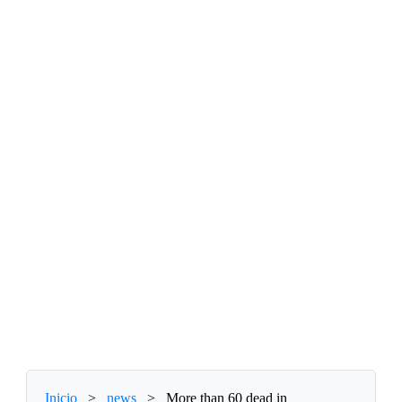
Inicio
>
news
>
More than 60 dead in