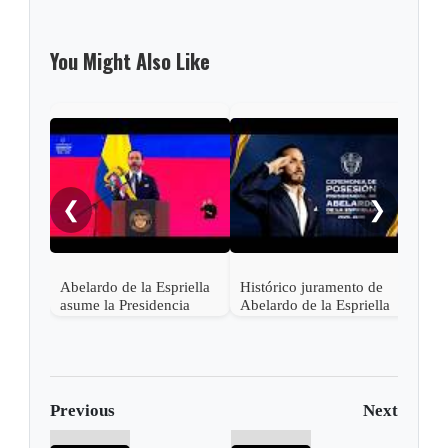
You Might Also Like
Pres
Lati
asis
❮
❯
Abel
en C
Abelardo de la Espriella
Histórico juramento de
asume la Presidencia
Abelardo de la Espriella
desde una base militar de
en Cali, el inicio de la
Cali
"Patria Milagro"
Previous
Next