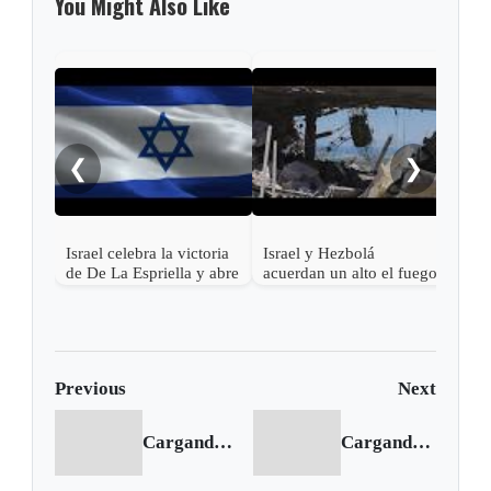
You Might Also Like
Esca
regi
bomb
❮
❯
sacu
Israel celebra la victoria
Israel y Hezbolá
de De La Espriella y abre
acuerdan un alto el fuego
la puerta al
en el Líbano
restablecimiento pleno de
relaciones con Colombia
Previous
Next
Cargando anterior...
Cargando siguiente...