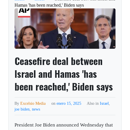
Hamas 'has been reached,' Biden says
Ceasefire deal between
Israel and Hamas 'has
been reached,' Biden says
By
Excelsio Media
on
enero 15, 2025
Also in
Israel
,
joe biden
,
news
President Joe Biden announced Wednesday that