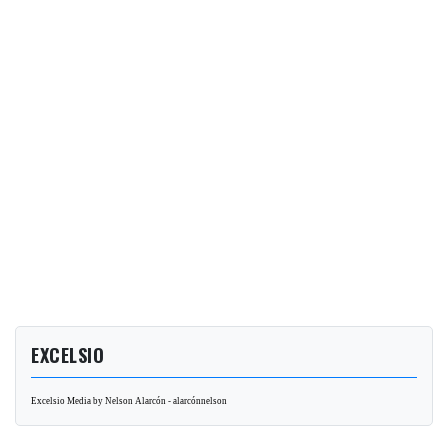
EXCELSIO
Excelsio Media by Nelson Alarcón - alarcónnelson