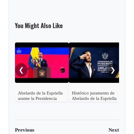
You Might Also Like
Pres
Lati
asis
❮
❯
Abel
en C
Abelardo de la Espriella
Histórico juramento de
asume la Presidencia
Abelardo de la Espriella
desde una base militar de
en Cali, el inicio de la
Cali
"Patria Milagro"
Previous
Next