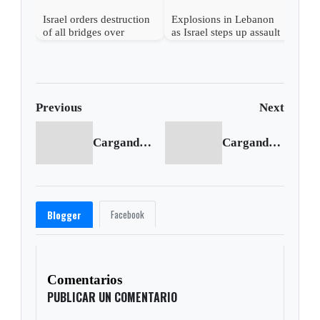
Israel orders destruction
Explosions in Lebanon
of all bridges over
as Israel steps up assault
Lebanon’s Litani River
on Hezbollah
Previous
Next
Cargando anterior...
Cargando siguiente...
Facebook
Blogger
Comentarios
PUBLICAR UN COMENTARIO