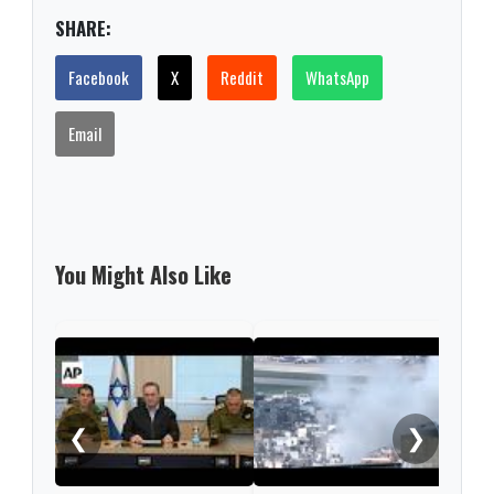
SHARE:
Facebook
X
Reddit
WhatsApp
Email
You Might Also Like
Isra
kill
inte
❮
❯
regi