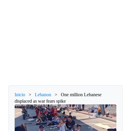
Inicio
>
Lebanon
>
One million Lebanese
displaced as war fears spike