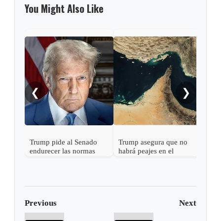
You Might Also Like
Trum
a Ab
❮
❯
Trump pide al Senado
Trump asegura que no
endurecer las normas
habrá peajes en el
electorales tras fallo de la
Estrecho de Ormuz
Corte Suprema sobre
votos por correo
Previous
Next