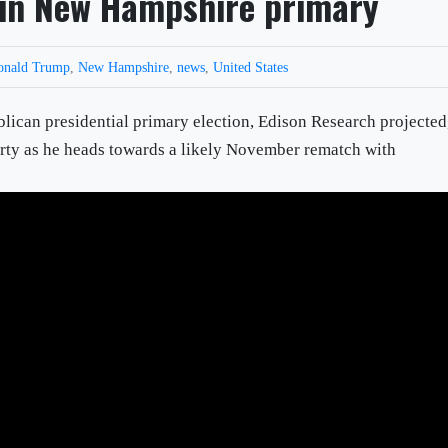
 in New Hampshire primary
onald Trump
,
New Hampshire
,
news
,
United States
can presidential primary election, Edison Research projected
arty as he heads towards a likely November rematch with