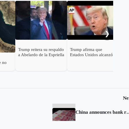
Tru
Espr
seg
pre
❯
Trump reitera su respaldo
Trump afirma que
a Abelardo de la Espriella
Estados Unidos alcanzó
un "gran acuerdo" para
e no
poner fin a la guerra con
Irán.
z
Ne
China announces bank