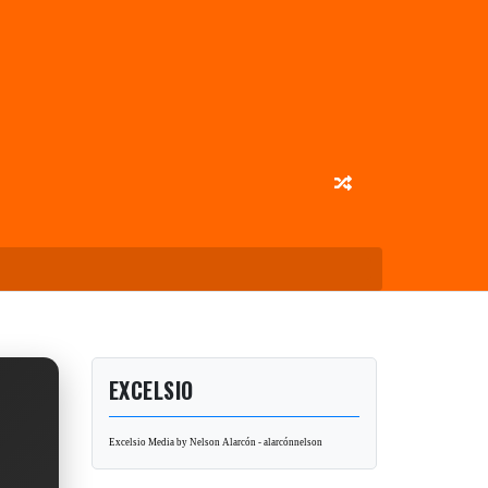
EXCELSIO
Excelsio Media by Nelson Alarcón - alarcónnelson