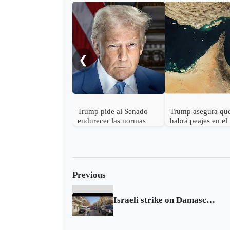
❮
Trump pide al Senado
Trump asegura qu
endurecer las normas
habrá peajes en el
electorales tras fallo de la
Estrecho de Ormu
Corte Suprema sobre
votos por correo
Previous
Israeli strike on Damascus kills 4 Revolutionary Guards