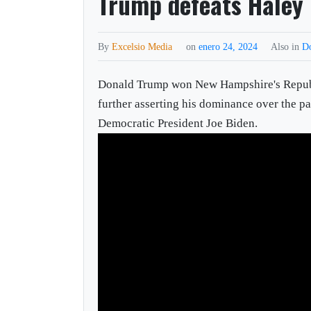
Trump defeats Haley
By
Excelsio Media
on
enero 24, 2024
Also in
D
Donald Trump won New Hampshire's Republi
further asserting his dominance over the p
Democratic President Joe Biden.