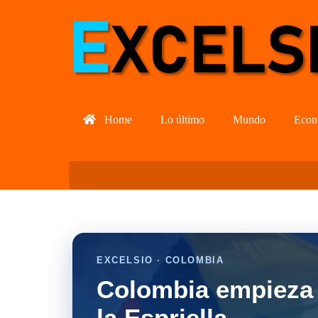
Home
Lo último
Mundo
Econ
EXCELSIO · COLOMBIA
Colombia empieza 
la Espriella