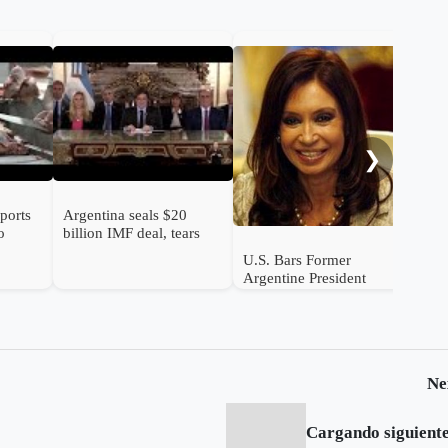
Ven
lea
Arg
gre
Air
❯
ports
Argentina seals $20
o
billion IMF deal, tears
down currency controls
U.S. Bars Former
Argentine President
Cristina Fernández de
Kirchner and Ex-Minister
Julio De Vido Over
Corruption
Ne
Cargando siguiente.