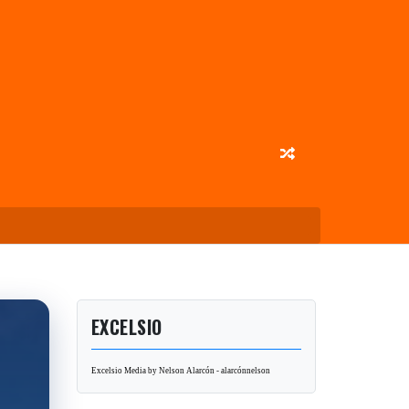
EXCELSIO
Excelsio Media by Nelson Alarcón - alarcónnelson