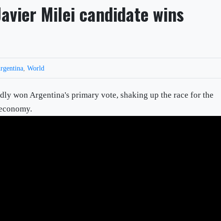
Javier Milei candidate wins
rgentina
,
World
edly won Argentina's primary vote, shaking up the race for the
t economy.