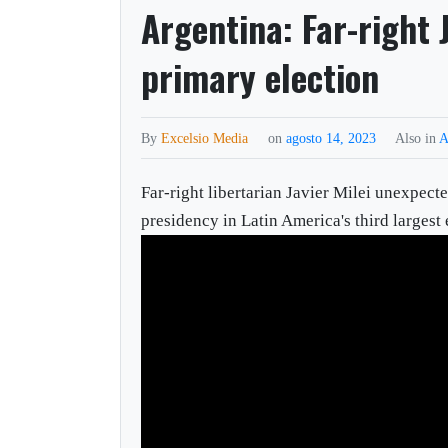
Argentina: Far-right 
primary election
By
Excelsio Media
on
agosto 14, 2023
Also in
A
Far-right libertarian Javier Milei unexpect
presidency in Latin America's third larges