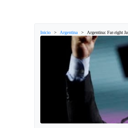
Inicio
>
Argentina
>
Argentina: Far-right J