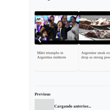
❮
Milei triumphs in
Argentine steak ex
Argentina midterm
drop as strong pes
elections closely watched
inflates costs
by Washington
Previous
Cargando anterior...