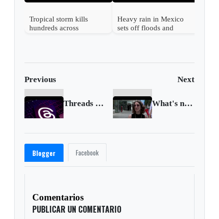
Tropical storm kills
Heavy rain in Mexico
hundreds across
sets off floods and
Southeast Asian nations
landslides, killing at least
41
Previous
Next
Threads overtakes ChatGPT as fastest-growing platform
What's new in Israel's rebooted judicial bill?
Facebook
Blogger
Comentarios
PUBLICAR UN COMENTARIO