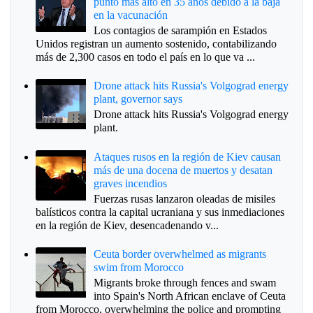
punto más alto en 35 años debido a la baja
en la vacunación
Los contagios de sarampión en Estados
Unidos registran un aumento sostenido, contabilizando
más de 2,300 casos en todo el país en lo que va ...
Drone attack hits Russia's Volgograd energy
plant, governor says
Drone attack hits Russia's Volgograd energy
plant.
Ataques rusos en la región de Kiev causan
más de una docena de muertos y desatan
graves incendios
Fuerzas rusas lanzaron oleadas de misiles
balísticos contra la capital ucraniana y sus inmediaciones
en la región de Kiev, desencadenando v...
Ceuta border overwhelmed as migrants
swim from Morocco
Migrants broke through fences and swam
into Spain's North African enclave of Ceuta
from Morocco, overwhelming the police and prompting