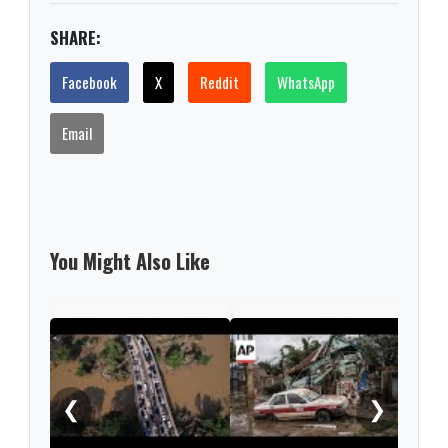
SHARE:
Facebook
X
Reddit
WhatsApp
Email
You Might Also Like
Urge
surv
cata
❮
❯