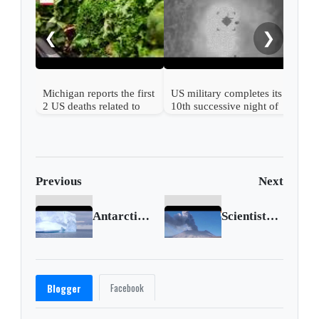
afte
ser
❮
❯
Michigan reports the first
US military completes its
2 US deaths related to
10th successive night of
cyclospora
Iran attacks
Previous
Next
Antarctic ice levels reach record lows
Scientists monitoring Peru's active Ubinas volcano
Facebook
Blogger