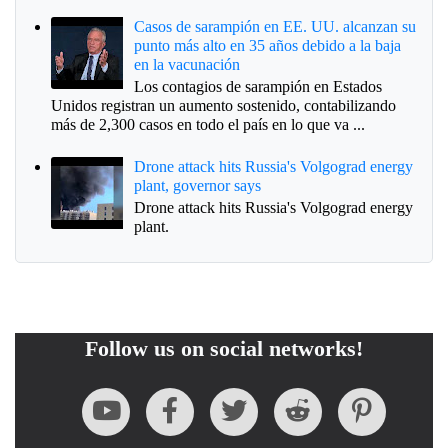
Casos de sarampión en EE. UU. alcanzan su
punto más alto en 35 años debido a la baja
en la vacunación
Los contagios de sarampión en Estados
Unidos registran un aumento sostenido, contabilizando
más de 2,300 casos en todo el país en lo que va ...
Drone attack hits Russia's Volgograd energy
plant, governor says
Drone attack hits Russia's Volgograd energy
plant.
Follow us on social networks!