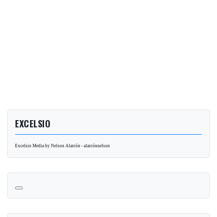
EXCELSIO
Excelsio Media by Nelson Alarcón - alarcónnelson