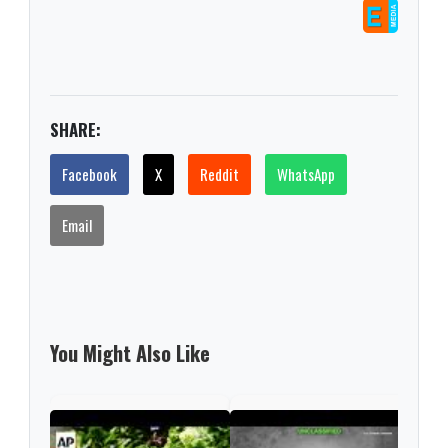
SHARE:
Facebook
X
Reddit
WhatsApp
Email
You Might Also Like
US r