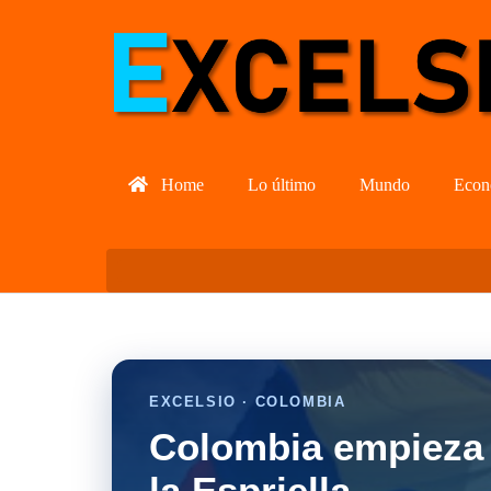
Home
Lo último
Mundo
Econ
EXCELSIO · COLOMBIA
Colombia empieza 
la Espriella