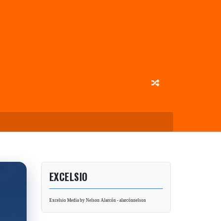
EXCELSIO
Excelsio Media by Nelson Alarcón - alarcónnelson