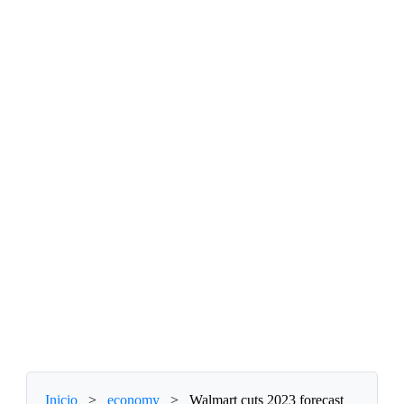
Inicio
>
economy
>
Walmart cuts 2023 forecast