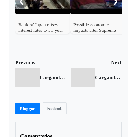
❮
❯
Bank of Japan raises
Possible economic
interest rates to 31-year
impacts after Supreme
high
Court strikes down
Trump's tariffs
Previous
Next
Cargando anterior...
Cargando siguiente...
Facebook
Blogger
Comentarios