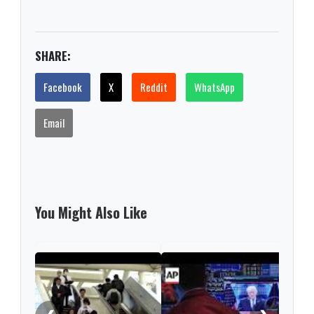
SHARE:
Facebook
X
Reddit
WhatsApp
Email
You Might Also Like
Nint
rise
from