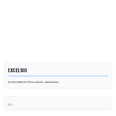
EXCELSIO
Excelsio Media by Nelson Alarcón - alarcónnelson