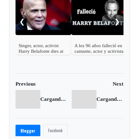
A lo
acto
❮
❯
Singer, actor, activist
A los 96 años falleció en
Harry Belafonte dies at
cantante, actor y activista
96
Harry Belafonte
Previous
Next
Cargando anterior...
Cargando siguiente...
Facebook
Blogger