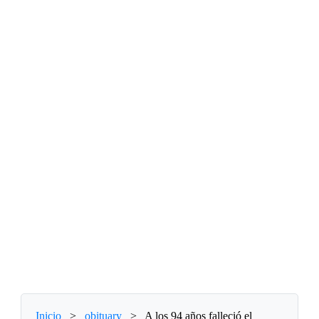
Inicio
>
obituary
>
A los 94 años falleció el