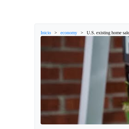
Inicio
>
economy
>
U.S. existing home sal