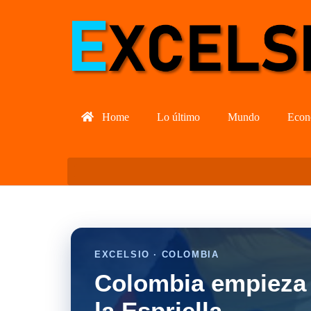
Home
Lo último
Mundo
Econ
EXCELSIO · COLOMBIA
Colombia empieza 
la Espriella