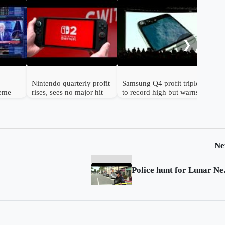
Gol
to 
hav
❯
Nintendo quarterly profit
Samsung Q4 profit triples
reme
rises, sees no major hit
to record high but warns
n
from chip prices
chip shortage will worsen
Ne
Police hu