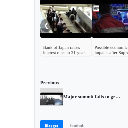
❮
Bank of Japan raises
Possible economic
interest rates to 31-year
impacts after Sup
high
Court strikes dow
Trump's tariffs
Previous
Major summit fails to green light Ukraine tank aid
Facebook
Blogger