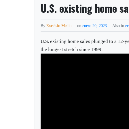
U.S. existing home sa
By
Excelsio Media
on
enero 20, 2023
Also in
e
U.S. existing home sales plunged to a 12-y
the longest stretch since 1999.