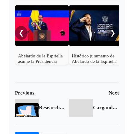
"¡Ce
noch
❮
❯
Abelardo de la Espriella
Histórico juramento de
asume la Presidencia
Abelardo de la Espriella
desde una base militar de
en Cali, el inicio de la
Cali
"Patria Milagro"
Previous
Next
Research shows huge drop in Twitter advertising
Cargando siguiente...