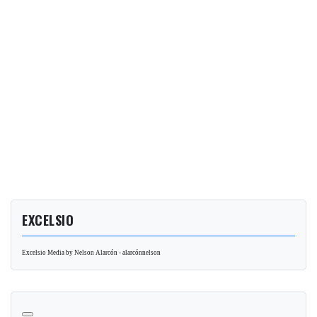
EXCELSIO
Excelsio Media by Nelson Alarcón - alarcónnelson