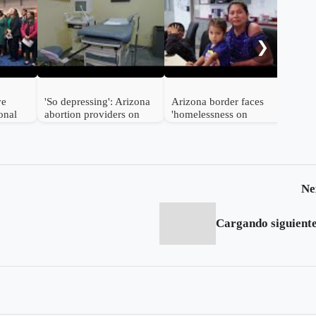
Sen
Dem
bec
❯
ve
'So depressing': Arizona
Arizona border faces
onal
abortion providers on
'homelessness on
teeing
ban
steroids'
Ne
Cargando siguiente.