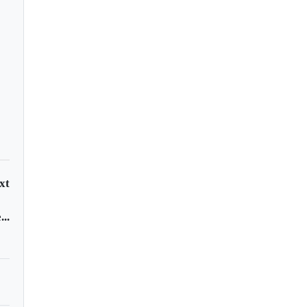
. Sinema leaves
ocratic Party to
ome independent
xt
..