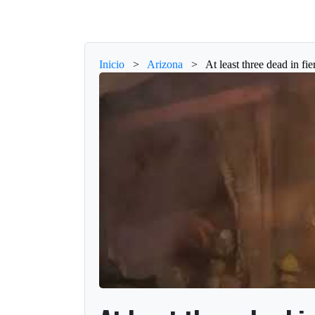
Inicio
>
Arizona
>
At least three dead in fi