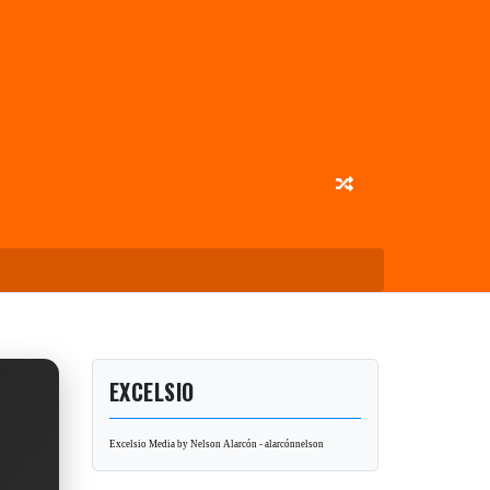
EXCELSIO
Excelsio Media by Nelson Alarcón - alarcónnelson