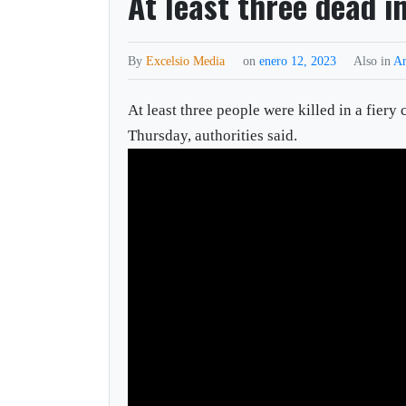
At least three dead i
By
Excelsio Media
on
enero 12, 2023
Also in
Ar
At least three people were killed in a fier
Thursday, authorities said.