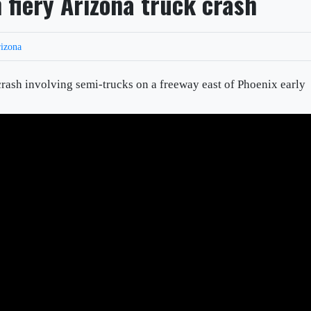
n fiery Arizona truck crash
izona
y crash involving semi-trucks on a freeway east of Phoenix early