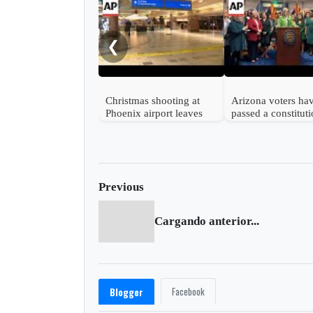
❮
Christmas shooting at
Arizona voters ha
Phoenix airport leaves
passed a constituti
several people wounded
amendment guaran
abortion access
Previous
Cargando anterior...
Facebook
Blogger