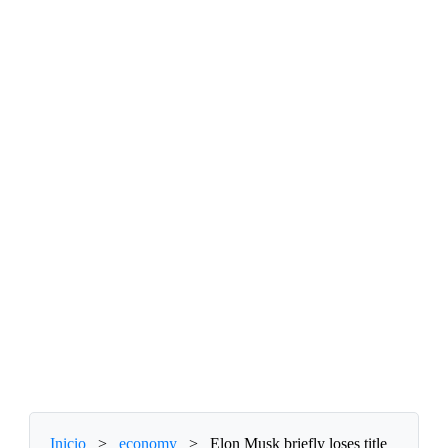
Inicio
>
economy
>
Elon Musk briefly loses title