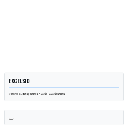
EXCELSIO
Excelsio Media by Nelson Alarcón - alarcónnelson