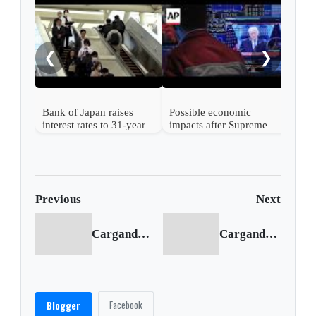
Nint
rise
from
❮
❯
Bank of Japan raises
Possible economic
interest rates to 31-year
impacts after Supreme
high
Court strikes down
Trump's tariffs
Previous
Next
Cargando anterior...
Cargando siguiente...
Facebook
Blogger